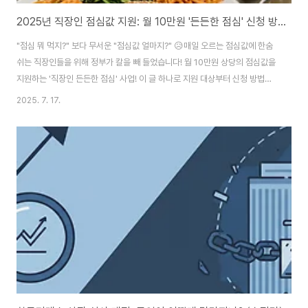
2025년 직장인 점심값 지원: 월 10만원 '든든한 점심' 신청 방법
"점심 뭐 먹지?" 보다 무서운 "점심값 얼마지?" 😥매일 오르는 점심값에 한숨
쉬는 직장인들을 위해 정부가 칼을 빼 들었습니다! 월 10만원 상당의 점심값을
지원하는 '직장인 든든한 점심' 사업! 이 글 하나로 지원 대상부터 신청 방법까
지 완벽하게 확인하세요.안녕하세요! 😊 '런치플레이션(Lunchflation)'이라
2025. 7. 17.
는 신조어가 생길 만큼 점심값 부담이 커진 요즘, 오늘 점심 메뉴보다 점심값을
먼저 걱정하는 게 현실이 되었죠. 이러한 직장인들의 어려움을 덜어주기 위해,
2025년 하반기부터 '직장인 든든한 점심' 지원 사업이 시범적으로 시행될 예
정입니다. 오늘은 많은 분들이 궁금해하실 이 새로운 정책의 내용과 신청 자격,
그리고 어떻게 준비해야 하는지 A to Z로 알려드릴게요! 새로운 정책에 대..