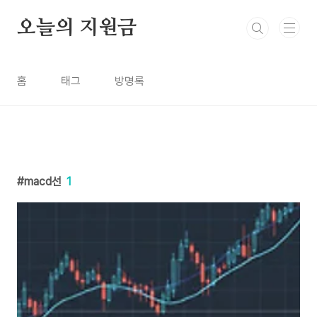
본문 바로가기
오늘의 지원금
홈
태그
방명록
macd선
1