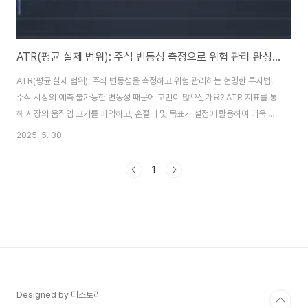
ATR(평균 실제 범위): 주식 변동성 측정으로 위험 관리 완성하기
ATR(평균 실제 범위): 주식 변동성을 측정하고 위험 관리하는 현명한 투자법!
주식 시장의 예측 불가능한 변동성 때문에 고민이 많으신가요? ATR 지표를 통
해 시장의 움직임 크기를 파악하고, 손절매 및 목표가 설정에 활용하여 더욱 안
정적인 투자를 하는 방법을 알려드립니다. 이 글을 통해 당신의 투자 전략에 안
2025. 5. 30.
정성을 더해보세요! 안녕하세요, 주식 시장의 거친 파도 속에서 고군분투하는
투자자 여러분! 😊 저는 주식 투자를 하면서 가장 어려웠던 부분이 바로 '대체
1
이 주식이 하루에 얼마나 움직이는 거지?' 하는 의문이었어요. 너무 변동성이
커서 무섭기도 하고, 적정 손절매 라인을 어디에 두어야 할지 감이 안 올 때가
많았거든요. 😥 혹시 여러분도 이런 고민 해보셨나요? 오늘은 이런 고민을 시
원하게 해결해..
Designed by 티스토리