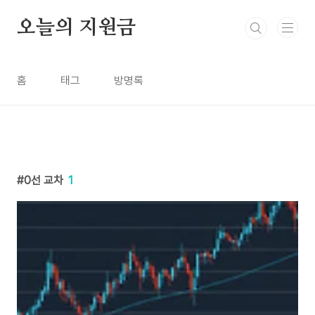
본문 바로가기
오늘의 지원금
홈
태그
방명록
0선 교차
1