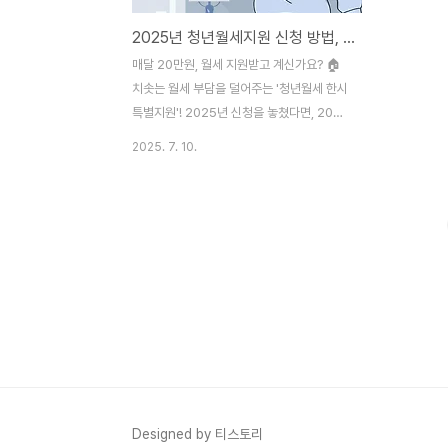
2025년 청년월세지원 신청 방법, 자격, 서류 총정리 (2026년 준비)
매달 20만원, 월세 지원받고 계신가요? 🏠
치솟는 월세 부담을 덜어주는 '청년월세 한시
특별지원'! 2025년 신청을 놓쳤다면, 2026
년을 미리 준비하세요! 이 글 하나로 자격 조
2025. 7. 10.
건부터 신청 방법, 필요 서류까지 완벽하게
대비할 수 있습니다.안녕하세요! 독립해서 살
아가는 청년이라면 누구나 공감할 월세 부담.
매달 통장에서 월세가 빠져나갈 때마다 한숨
부터 나오죠. 😂 이런 우리 청년들을 위해 정
부가 월 최대 20만 원씩, 1년간 지원하는 꿀
같은 정책이 바로 '청년월세 한시 특별지원'
입니다.2025년 7월 현재, 2차 사업 신청이
진행 중인데요. 혹시 시기를 놓쳤거나 자격이
될지 몰라 망설였다면, 다가올 2026년 사업
을 미리 준비하는 것이 현명합니다. 오늘은
제가 직접 알아본 정보를 바탕으로, 지..
Designed by 티스토리