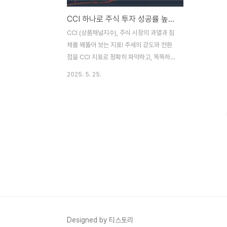
CCI 하나로 주식 투자 성공률 높이기: 상품채널지수 활용법 총정리!
CCI (상품채널지수), 주식 시장의 과열과 침
체를 꿰뚫어 보는 지표! 추세의 강도와 전환
점을 CCI 지표로 정확히 파악하고, 똑똑하게
매매 타이밍을 잡아보세요!주식 차트를 보면
2025. 5. 25.
서 '지금 주가가 너무 많이 올랐나?', '바닥을
찍고 반등할 때가 된 건가?' 하고 고민할 때가
많으실 거예요. 저는 이런 고민을 할 때마다
CCI (Commodity Channel Index), 즉
상품채널지수를 꼭 확인하는데요. 이 지표는
주가가 평균 가격에서 얼마나 벗어나 있는지
를 보여줘서, 시장의 과열이나 침체 정도는
물론이고 심지어 추세의 전환까지 예측하는
데 정말 유용해요! 📈 특히 CCI는 다른 모멘
텀 지표들과는 다르게 추세의 강도까지 보여
준다는 점에서 매력적이죠. 오늘은 여러분도
CCI를 활용해서 시장의 미세한 ..
Designed by 티스토리