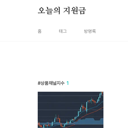
본문 바로가기
오늘의 지원금
홈
태그
방명록
상품채널지수
1