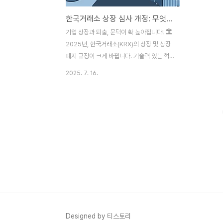
한국거래소 상장 심사 개정: 무엇이 어떻게 달라지나? (총정리)
기업 상장과 퇴출, 문턱이 확 높아집니다! 🏛️
2025년, 한국거래소(KRX)의 상장 및 상장
폐지 규정이 크게 바뀝니다. 기술력 있는 혁
신 기업에게는 기회를, 부실 기업에게는 빠른
2025. 7. 16.
퇴출을 예고하는 이번 개정안! 투자자와 예비
상장 기업이 반드시 알아야 할 핵심 변경점을
완벽하게 정리했습니다.안녕하세요! 😊 최근
주식 시장의 체질 개선을 위한 정부와 한국거
래소의 움직임이 매우 분주합니다. 특히 '기
업 밸류업 프로그램'의 일환으로, 기업의 상
장(IPO)과 상장폐지 문턱을 동시에 높이는
제도 개편이 추진되고 있습니다. "그래서 나
한테 무슨 영향이 있는데?" 라고 생각하실 수
있습니다. 하지만 이번 개정안은 투자자에게
는 더 건강한 투자 환경을, 기업에게는 더 명
확한 상장 기준을 제시한다는 점에서 우리 모
Designed by 티스토리