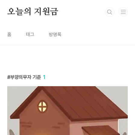
본문 바로가기
오늘의 지원금
홈
태그
방명록
부양의무자 기준
1