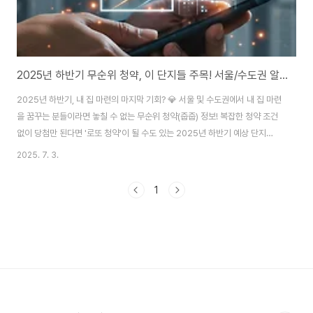
2025년 하반기 무순위 청약, 이 단지들 주목! 서울/수도권 알짜 '줍줍' 총정리.
2025년 하반기, 내 집 마련의 마지막 기회? 💎 서울 및 수도권에서 내 집 마련
을 꿈꾸는 분들이라면 놓칠 수 없는 무순위 청약(줍줍) 정보! 복잡한 청약 조건
없이 당첨만 된다면 '로또 청약'이 될 수도 있는 2025년 하반기 예상 단지
TOP 5와 성공 전략을 지금 바로 확인해 보세요! 청약홈 바로가기! 요즘 내 집
2025. 7. 3.
마련 정말 어렵죠? 😩 금리는 높고, 집값은 여전히 부담스럽고... 특히 서울이
나 수도권에서 새 아파트를 얻는 건 하늘의 별 따기 같다는 생각, 저만 하는 거
1
아니죠? 이럴 때 우리에게 한 줄기 빛처럼 다가오는 기회가 바로 '무순위 청약',
일명 '줍줍' 아닐까 싶어요!2025년 하반기, 부동산 시장의 불확실성 속에서도
알짜배기 무순위 물량이 터져 나올 거라는 기대가 커지고 있어요...