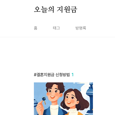
본문 바로가기
오늘의 지원금
홈
태그
방명록
결혼지원금 신청방법
1