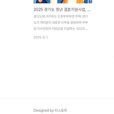
2025 경기도 청년 결혼지원사업, 100만원 지원! (신청 자격, 기간, 방법, 합격 꿀팁 총정리)
경기도에 거주하는 신혼부부라면 주목! 경기
도가 여러분의 새로운 시작을 응원하며 부부
당 100만원의 지원금을 지급하는 '2025 경
기청년 결혼지원사업'이 시작됩니다. 하지만
2025. 8. 1.
신청 기간은 8월 단 한 달뿐! 총 2,650쌍만
지원하는 만큼, 이 글을 끝까지 읽고 완벽하
게 준비해서 혜택을 놓치지 마세요. 지금부터
자격 조건 자가진단부터 신청 방법, 합격 확
률을 높이는 숨은 꿀팁까지 모두 알려드립니
다.8월 29일 마감! 지금 바로 신청하세요.경
기민원24 홈페이지 바로가기함께 보면 좋은
정보정부24 (필수 서류 발급)경기도 복지 정
책 더 알아보기국세청 홈택스 (소득금액증명
원 발급)목차한눈에 보는 '2025 경기청년
결혼지원사업' 핵심 요약우리는 해당될까?
가장 중요한 신청 자격 완벽 체크신청 방법 A
Designed by 티스토리